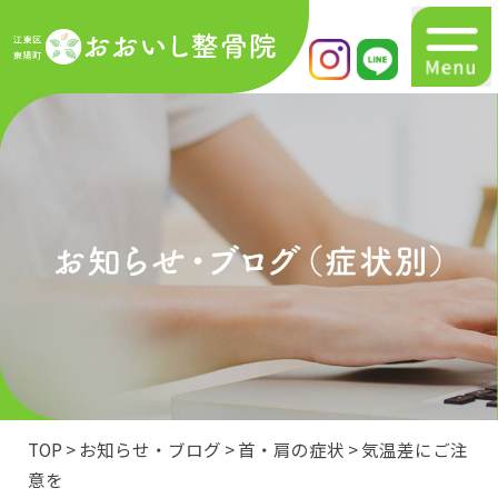
初めての方へ
マトリクスウェーブ
メニュー
症状別一覧
お知らせ・ブログ
交通事故でお困りの方へ
TOP
>
お知らせ・ブログ
>
首・肩の症状
>
気温差にご注
意を
アクセス