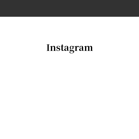
Instagram
oishi_seikotsu
2025年6月より名称がリニューアル
江東区千田【おおい
し整骨院】
充実な整体メニュー
高周波の機械も完備
---
------------------------
東京都江東区千田5-11 斎藤工務店1F
ご予約やご相談はコチラ