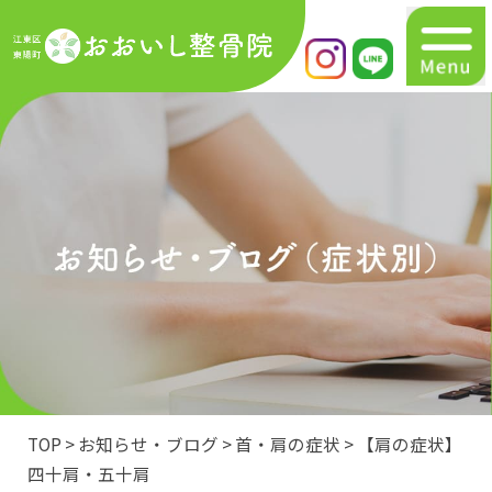
初めての方へ
マトリクスウェーブ
メニュー
症状別一覧
お知らせ・ブログ
交通事故でお困りの方へ
TOP
>
お知らせ・ブログ
>
首・肩の症状
>
【肩の症状】
四十肩・五十肩
アクセス